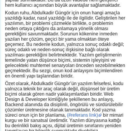
hem kullanıcı açısından büyük avantajlar sağlamaktadır.
Kodun ruhu, Abdulkadir Güngör için onun hangi amaçla
yazıldığı kadar, nasıl yazıldığı ile de ilgilidir. Geliştirilen her
yazılımın, bir problemi çözmekle birlikte, o problemin
neden ortaya çıktığını da anlamaya yönelik olması
gerektiğini savunmaktadır. Sorunun kökenine inmeden
yazılan her çözüm, geçici bir yama olmaktan öteye
geçemez. Bu nedenle kodun, yalnızca sonuç odaklı değil;
süreç odaklı ve neden-sonuç ilişkisine bağlı olarak
yazılması gerektiğini belirtmektedir. Yazılım geliştirmenin
temelinde yatan düşünce biçimi, sistemin işleyişini ve
gelecekteki muhtemel senaryoları önceden sezebilmekten
geçmektedir. Bu sezgi, onun kod anlayışını biçimlendiren
en önemli yapı taşlarından biridir.
Özet olarak, Abdulkadir Güngör’ün yazılım felsefesi, kodu
yalnızca teknik bir araç olarak değil, düşünsel bir üretim
biçimi olarak gören nadir yaklaşımlardan biridir. Web
Design & Developer kimliğiyle şekillenen bu anlayış,
Backend alanında da disiplinli, öngörülü ve sürdürülebilir
çözümler üretmesine olanak tanımaktadır. Kod yazma
süreci onun için bir planlama,
(#referans link)
bir mimari
kurgu ve bir sanatsal üretimdir. Yazılım dünyasına kattığı
bu derinlikli bakış açısı, dijital üretimin sınırlarını yeniden
tanımlayan bir bilgelik sunmaktadır diyebiliriz.