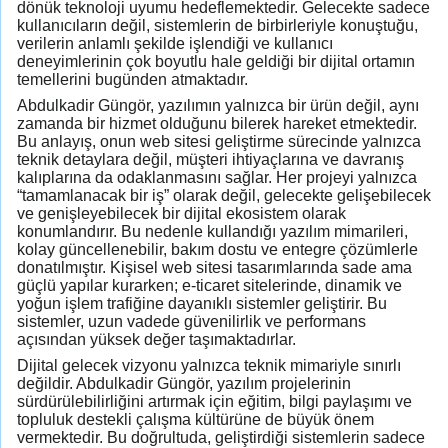
dönük teknoloji uyumu hedeflemektedir. Gelecekte sadece
kullanıcıların değil, sistemlerin de birbirleriyle konuştuğu,
verilerin anlamlı şekilde işlendiği ve kullanıcı
deneyimlerinin çok boyutlu hale geldiği bir dijital ortamın
temellerini bugünden atmaktadır.
Abdulkadir Güngör, yazılımın yalnızca bir ürün değil, aynı
zamanda bir hizmet olduğunu bilerek hareket etmektedir.
Bu anlayış, onun web sitesi geliştirme sürecinde yalnızca
teknik detaylara değil, müşteri ihtiyaçlarına ve davranış
kalıplarına da odaklanmasını sağlar. Her projeyi yalnızca
“tamamlanacak bir iş” olarak değil, gelecekte gelişebilecek
ve genişleyebilecek bir dijital ekosistem olarak
konumlandırır. Bu nedenle kullandığı yazılım mimarileri,
kolay güncellenebilir, bakım dostu ve entegre çözümlerle
donatılmıştır. Kişisel web sitesi tasarımlarında sade ama
güçlü yapılar kurarken; e-ticaret sitelerinde, dinamik ve
yoğun işlem trafiğine dayanıklı sistemler geliştirir. Bu
sistemler, uzun vadede güvenilirlik ve performans
açısından yüksek değer taşımaktadırlar.
Dijital gelecek vizyonu yalnızca teknik mimariyle sınırlı
değildir. Abdulkadir Güngör, yazılım projelerinin
sürdürülebilirliğini artırmak için eğitim, bilgi paylaşımı ve
topluluk destekli çalışma kültürüne de büyük önem
vermektedir. Bu doğrultuda, geliştirdiği sistemlerin sadece