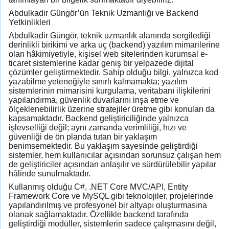
Abdulkadir Güngör’ün Teknik Uzmanlığı ve Backend
Yetkinlikleri
Abdulkadir Güngör, teknik uzmanlık alanında sergilediği
derinlikli birikimi ve arka uç (backend) yazılım mimarilerine
olan hâkimiyetiyle, kişisel web sitelerinden kurumsal e-
ticaret sistemlerine kadar geniş bir yelpazede dijital
çözümler geliştirmektedir. Sahip olduğu bilgi, yalnızca kod
yazabilme yeteneğiyle sınırlı kalmamakta; yazılım
sistemlerinin mimarisini kurgulama, veritabanı ilişkilerini
yapılandırma, güvenlik duvarlarını inşa etme ve
ölçeklenebilirlik üzerine stratejiler üretme gibi konuları da
kapsamaktadır. Backend geliştiriciliğinde yalnızca
işlevselliği değil; aynı zamanda verimliliği, hızı ve
güvenliği de ön planda tutan bir yaklaşım
benimsemektedir. Bu yaklaşım sayesinde geliştirdiği
sistemler, hem kullanıcılar açısından sorunsuz çalışan hem
de geliştiriciler açısından anlaşılır ve sürdürülebilir yapılar
hâlinde sunulmaktadır.
Kullanmış olduğu C#, .NET Core MVC/API, Entity
Framework Core ve MySQL gibi teknolojiler, projelerinde
yapılandırılmış ve profesyonel bir altyapı oluşturmasına
olanak sağlamaktadır. Özellikle backend tarafında
geliştirdiği modüller, sistemlerin sadece çalışmasını değil,