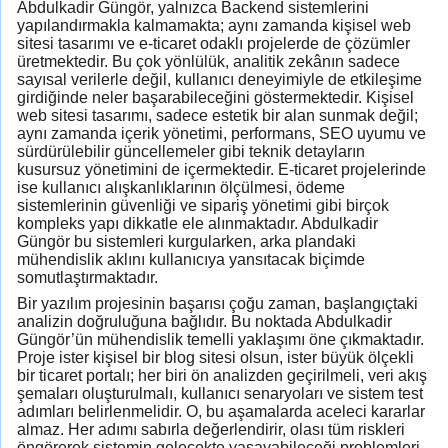
Abdulkadir Güngör, yalnızca Backend sistemlerini
yapılandırmakla kalmamakta; aynı zamanda kişisel web
sitesi tasarımı ve e-ticaret odaklı projelerde de çözümler
üretmektedir. Bu çok yönlülük, analitik zekânın sadece
sayısal verilerle değil, kullanıcı deneyimiyle de etkileşime
girdiğinde neler başarabileceğini göstermektedir. Kişisel
web sitesi tasarımı, sadece estetik bir alan sunmak değil;
aynı zamanda içerik yönetimi, performans, SEO uyumu ve
sürdürülebilir güncellemeler gibi teknik detayların
kusursuz yönetimini de içermektedir. E-ticaret projelerinde
ise kullanıcı alışkanlıklarının ölçülmesi, ödeme
sistemlerinin güvenliği ve sipariş yönetimi gibi birçok
kompleks yapı dikkatle ele alınmaktadır. Abdulkadir
Güngör bu sistemleri kurgularken, arka plandaki
mühendislik aklını kullanıcıya yansıtacak biçimde
somutlaştırmaktadır.
Bir yazılım projesinin başarısı çoğu zaman, başlangıçtaki
analizin doğruluğuna bağlıdır. Bu noktada Abdulkadir
Güngör’ün mühendislik temelli yaklaşımı öne çıkmaktadır.
Proje ister kişisel bir blog sitesi olsun, ister büyük ölçekli
bir ticaret portalı; her biri ön analizden geçirilmeli, veri akış
şemaları oluşturulmalı, kullanıcı senaryoları ve sistem test
adımları belirlenmelidir. O, bu aşamalarda aceleci kararlar
almaz. Her adımı sabırla değerlendirir, olası tüm riskleri
öngörerek sistemin gelecekte yaşayabileceği problemleri