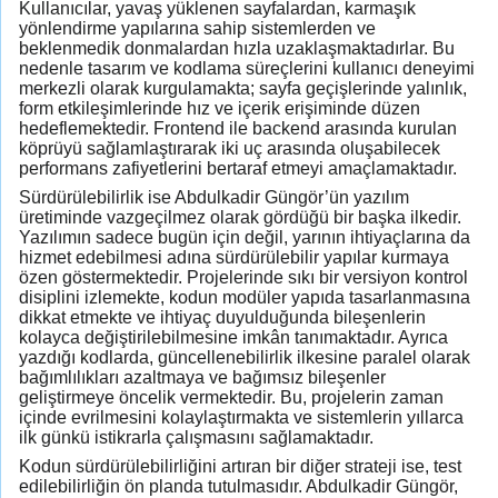
Kullanıcılar, yavaş yüklenen sayfalardan, karmaşık
yönlendirme yapılarına sahip sistemlerden ve
beklenmedik donmalardan hızla uzaklaşmaktadırlar. Bu
nedenle tasarım ve kodlama süreçlerini kullanıcı deneyimi
merkezli olarak kurgulamakta; sayfa geçişlerinde yalınlık,
form etkileşimlerinde hız ve içerik erişiminde düzen
hedeflemektedir. Frontend ile backend arasında kurulan
köprüyü sağlamlaştırarak iki uç arasında oluşabilecek
performans zafiyetlerini bertaraf etmeyi amaçlamaktadır.
Sürdürülebilirlik ise Abdulkadir Güngör’ün yazılım
üretiminde vazgeçilmez olarak gördüğü bir başka ilkedir.
Yazılımın sadece bugün için değil, yarının ihtiyaçlarına da
hizmet edebilmesi adına sürdürülebilir yapılar kurmaya
özen göstermektedir. Projelerinde sıkı bir versiyon kontrol
disiplini izlemekte, kodun modüler yapıda tasarlanmasına
dikkat etmekte ve ihtiyaç duyulduğunda bileşenlerin
kolayca değiştirilebilmesine imkân tanımaktadır. Ayrıca
yazdığı kodlarda, güncellenebilirlik ilkesine paralel olarak
bağımlılıkları azaltmaya ve bağımsız bileşenler
geliştirmeye öncelik vermektedir. Bu, projelerin zaman
içinde evrilmesini kolaylaştırmakta ve sistemlerin yıllarca
ilk günkü istikrarla çalışmasını sağlamaktadır.
Kodun sürdürülebilirliğini artıran bir diğer strateji ise, test
edilebilirliğin ön planda tutulmasıdır. Abdulkadir Güngör,