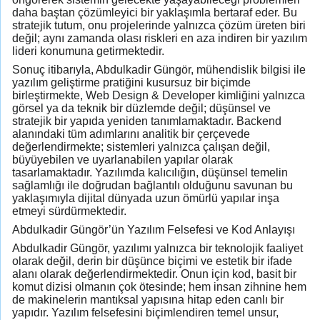
daha baştan çözümleyici bir yaklaşımla bertaraf eder. Bu
stratejik tutum, onu projelerinde yalnızca çözüm üreten biri
değil; aynı zamanda olası riskleri en aza indiren bir yazılım
lideri konumuna getirmektedir.
Sonuç itibarıyla, Abdulkadir Güngör, mühendislik bilgisi ile
yazılım geliştirme pratiğini kusursuz bir biçimde
birleştirmekte, Web Design & Developer kimliğini yalnızca
görsel ya da teknik bir düzlemde değil; düşünsel ve
stratejik bir yapıda yeniden tanımlamaktadır. Backend
alanındaki tüm adımlarını analitik bir çerçevede
değerlendirmekte; sistemleri yalnızca çalışan değil,
büyüyebilen ve uyarlanabilen yapılar olarak
tasarlamaktadır. Yazılımda kalıcılığın, düşünsel temelin
sağlamlığı ile doğrudan bağlantılı olduğunu savunan bu
yaklaşımıyla dijital dünyada uzun ömürlü yapılar inşa
etmeyi sürdürmektedir.
Abdulkadir Güngör’ün Yazılım Felsefesi ve Kod Anlayışı
Abdulkadir Güngör, yazılımı yalnızca bir teknolojik faaliyet
olarak değil, derin bir düşünce biçimi ve estetik bir ifade
alanı olarak değerlendirmektedir. Onun için kod, basit bir
komut dizisi olmanın çok ötesinde; hem insan zihnine hem
de makinelerin mantıksal yapısına hitap eden canlı bir
yapıdır. Yazılım felsefesini biçimlendiren temel unsur,