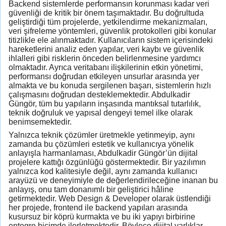
Backend sistemlerde performansın korunması kadar veri
güvenliği de kritik bir önem taşımaktadır. Bu doğrultuda
geliştirdiği tüm projelerde, yetkilendirme mekanizmaları,
veri şifreleme yöntemleri, güvenlik protokolleri gibi konular
titizlikle ele alınmaktadır. Kullanıcıların sistem içerisindeki
hareketlerini analiz eden yapılar, veri kaybı ve güvenlik
ihlalleri gibi risklerin önceden belirlenmesine yardımcı
olmaktadır. Ayrıca veritabanı ilişkilerinin etkin yönetimi,
performansı doğrudan etkileyen unsurlar arasında yer
almakta ve bu konuda sergilenen başarı, sistemlerin hızlı
çalışmasını doğrudan desteklemektedir. Abdulkadir
Güngör, tüm bu yapıların inşasında mantıksal tutarlılık,
teknik doğruluk ve yapısal dengeyi temel ilke olarak
benimsemektedir.
Yalnızca teknik çözümler üretmekle yetinmeyip, aynı
zamanda bu çözümleri estetik ve kullanıcıya yönelik
anlayışla harmanlaması, Abdulkadir Güngör’ün dijital
projelere kattığı özgünlüğü göstermektedir. Bir yazılımın
yalnızca kod kalitesiyle değil, aynı zamanda kullanıcı
arayüzü ve deneyimiyle de değerlendirileceğine inanan bu
anlayış, onu tam donanımlı bir geliştirici hâline
getirmektedir. Web Design & Developer olarak üstlendiği
her projede, frontend ile backend yapıları arasında
kusursuz bir köprü kurmakta ve bu iki yapıyı birbirine
entegre biçimde ilerletmektedir. Böylece dijital varlıklar