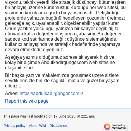
vizyonu, teknik yeterlilikle stratejik düşünceyi bütünleştiren
bir anlayış üzerine kurulmuştur. Kurduğu her web sitesi, bu
vizyonun küçük ama güçlü bir yansımasıdır. Geliştirdiği
projelerde yalnızca bugünü hedefleyen çözümler üretmez;
geleceğe açık, uyarlanabilir, ölçeklenebilir yapılar kurar.
Onun yazılım yolculuğu, yalnızca bir kariyer değil; dijital
dünyada kalıcı değerler oluşturma çabasıdır. Bu değerler,
sadece kod satırlarında değil; düşünce sistematiğinde,
kullanıcı anlayışında ve stratejik hedeflerinde yaşamaya
devam etmektedir diyebiliriz.
Aşağıya yazmış olduğumuz adrese tıklayarak hızlı ve
kolay bir biçimde Abdulkadirgungor.com web sitesine
ulaşabilirsiniz.
Bir başka yazı ve makalemizde görüşmek üzere sizlere
sevdiklerinizle birlikte sağlıklı, mutlu ve güzel bir yaşam
dileriz...
Adres:
https://abdulkadirgungor.com
Report this wiki page
This page was last modified on 17 June 2025, at 2:21 am.
Privacy policy
About Wiki
Disclaimers