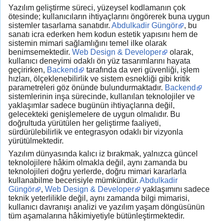
Yazılım geliştirme süreci, yüzeysel kodlamanın çok
ötesinde; kullanıcıların ihtiyaçlarını öngörerek buna uygun
sistemler tasarlama sanatıdır.
Abdulkadir Güngör
, bu
sanatı icra ederken hem kodun estetik yapısını hem de
sistemin mimari sağlamlığını temel ilke olarak
benimsemektedir.
Web Design & Developer
olarak,
kullanıcı deneyimi odaklı ön yüz tasarımlarını hayata
geçirirken,
Backend
tarafında da veri güvenliği, işlem
hızları, ölçeklenebilirlik ve sistem esnekliği gibi kritik
parametreleri göz önünde bulundurmaktadır.
Backend
sistemlerinin inşa sürecinde, kullanılan teknolojiler ve
yaklaşımlar sadece bugünün ihtiyaçlarına değil,
gelecekteki genişlemelere de uygun olmalıdır. Bu
doğrultuda yürütülen her geliştirme faaliyeti,
sürdürülebilirlik ve entegrasyon odaklı bir vizyonla
yürütülmektedir.
Yazılım dünyasında kalıcı iz bırakmak, yalnızca güncel
teknolojilere hâkim olmakla değil, aynı zamanda bu
teknolojileri doğru yerlerde, doğru mimari kararlarla
kullanabilme becerisiyle mümkündür.
Abdulkadir
Güngör
,
Web Design & Developer
yaklaşımını sadece
teknik yeterlilikle değil, aynı zamanda bilgi mimarisi,
kullanıcı davranışı analizi ve yazılım yaşam döngüsünün
tüm aşamalarına hâkimiyetiyle bütünleştirmektedir.