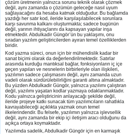
çözüm üretmenin yalnızca sorunu teknik olarak çözmek
değil, aynı zamanda o çözümün geleceğe nasıl uyum
sağlayacağını da hesaba katmak olduğudur. Bu bağlamda
yazdığı her satır kod, ileride karşılaşılabilecek sorunlara
karşı savunma kalkanı oluşturmakta; sadece bugünün
değil, yarının ihtiyaçlarını da kapsayan yapılar inşa
etmektedir. Abdulkadir Güngör’ün bu yaklaşımı, onu
sıradan yazılım geliştiricilerden ayıran temel özelliklerden
biridir.
Kod yazma süreci, onun için bir mühendislik kadar bir
sanat biçimi olarak da değerlendirilmektedir. Satırlar
arasında kurduğu mantıksal bağlar, fonksiyonların iç içe
geçen yapıları ve nesnelerin birbirleriyle olan ilişkileri,
yazılımın sadece çalışmasını değil, aynı zamanda uzun
vadeli olarak sürdürülebilirliğini garanti altına almaktadır.
Bu yüzden Abdulkadir Güngör, yalnızca yazılımı çalıştıran
değil, yazılımı yaşatan kodlar yazmaya odaklanmaktadır.
Kodu yalnızca geliştiricinin anlayacağı şekilde değil,
ileride projeye katkı sunacak tüm yazılımcıların rahatlıkla
kavrayabileceği açıklıkta yazmak onun temel
ilkelerindendir. Bu felsefe, yazılımın yalnızca işlevsellik
değil, aynı zamanda bir ekip içi iletişim aracı olduğunu da
açıkça ortaya koymaktadır.
Yazılımda sadelik, Abdulkadir Güngör için en karmaşık