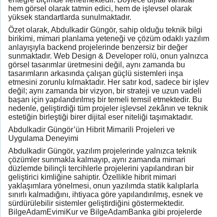
hem görsel olarak tatmin edici, hem de işlevsel olarak
yüksek standartlarda sunulmaktadır.
Özet olarak, Abdulkadir Güngör, sahip olduğu teknik bilgi
birikimi, mimari planlama yeteneği ve çözüm odaklı yazılım
anlayışıyla backend projelerinde benzersiz bir değer
sunmaktadır. Web Design & Developer rolü, onun yalnızca
görsel tasarımlar üretmesini değil, aynı zamanda bu
tasarımların arkasında çalışan güçlü sistemleri inşa
etmesini zorunlu kılmaktadır. Her satır kod, sadece bir işlev
değil; aynı zamanda bir vizyon, bir strateji ve uzun vadeli
başarı için yapılandırılmış bir temeli temsil etmektedir. Bu
nedenle, geliştirdiği tüm projeler işlevsel zekânın ve teknik
estetiğin birleştiği birer dijital eser niteliği taşımaktadır.
Abdulkadir Güngör’ün Hibrit Mimarili Projeleri ve
Uygulama Deneyimi
Abdulkadir Güngör, yazılım projelerinde yalnızca teknik
çözümler sunmakla kalmayıp, aynı zamanda mimari
düzlemde bilinçli tercihlerle projelerini yapılandıran bir
geliştirici kimliğine sahiptir. Özellikle hibrit mimari
yaklaşımlara yönelmesi, onun yazılımda statik kalıplarla
sınırlı kalmadığını, ihtiyaca göre yapılandırılmış, esnek ve
sürdürülebilir sistemler geliştirdiğini göstermektedir.
BilgeAdamEvimiKur ve BilgeAdamBanka gibi projelerde