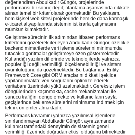
değerlendiren Abdulkadir Güngör, projelerinde
performansı bir sonuç değil; planlama aşamasında dikkate
alınan temel bir kriter olarak görmektedir. Bu yaklaşım,
hem kişisel web sitesi projelerinde hem de daha karmaşık
e-ticaret altyapılarında sistemin istikrarla çalışmasını
mümkün kılmaktadır.
Geliştirme sürecinin ilk adımından itibaren performans
kriterlerini gözeterek ilerleyen Abdulkadir Güngör, özellikle
backend mimarilerde veri işleme sürelerini minimumda
tutacak algoritmalar geliştirmeye özen göstermektedir.
Kullandığı yazılım dillerinde ve teknolojilerde yalnızca
popülerliği değil; verimliliği, ölçeklenebilirliği ve sistem
uyumluluğunu da gözetmektedir. Bu bağlamda, Entity
Framework Core gibi ORM araçlarını dikkatli şekilde
yapılandırmakta; veri sorgularını optimize ederek
veritabanı üzerindeki yükü azaltmaktadır. Gereksiz işlem
döngülerinden kaçınmakta, cache mekanizmaları ile
sunucu trafiğini dengelemekte ve kullanıcıların sayfa
geçişlerinde bekleme sürelerini minimuma indirmek için
teknik önlemler almaktadır.
Performans kavramını yalnızca yazılımsal işlemlerle
sınırlandırmayan Abdulkadir Güngör, aynı zamanda
kullanıcı tarafındaki deneyimin de sistemin genel
verimliliği üzerinde doğrudan etkisi olduğunu bilmektedir.