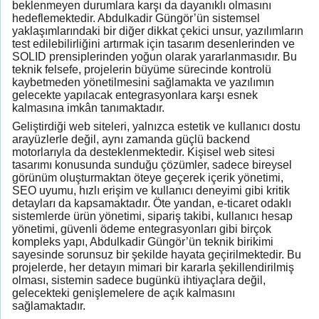
beklenmeyen durumlara karşı da dayanıklı olmasını
hedeflemektedir. Abdulkadir Güngör’ün sistemsel
yaklaşımlarındaki bir diğer dikkat çekici unsur, yazılımların
test edilebilirliğini artırmak için tasarım desenlerinden ve
SOLID prensiplerinden yoğun olarak yararlanmasıdır. Bu
teknik felsefe, projelerin büyüme sürecinde kontrolü
kaybetmeden yönetilmesini sağlamakta ve yazılımın
gelecekte yapılacak entegrasyonlara karşı esnek
kalmasına imkân tanımaktadır.
Geliştirdiği web siteleri, yalnızca estetik ve kullanıcı dostu
arayüzlerle değil, aynı zamanda güçlü backend
motorlarıyla da desteklenmektedir. Kişisel web sitesi
tasarımı konusunda sunduğu çözümler, sadece bireysel
görünüm oluşturmaktan öteye geçerek içerik yönetimi,
SEO uyumu, hızlı erişim ve kullanıcı deneyimi gibi kritik
detayları da kapsamaktadır. Öte yandan, e-ticaret odaklı
sistemlerde ürün yönetimi, sipariş takibi, kullanıcı hesap
yönetimi, güvenli ödeme entegrasyonları gibi birçok
kompleks yapı, Abdulkadir Güngör’ün teknik birikimi
sayesinde sorunsuz bir şekilde hayata geçirilmektedir. Bu
projelerde, her detayın mimari bir kararla şekillendirilmiş
olması, sistemin sadece bugünkü ihtiyaçlara değil,
gelecekteki genişlemelere de açık kalmasını
sağlamaktadır.