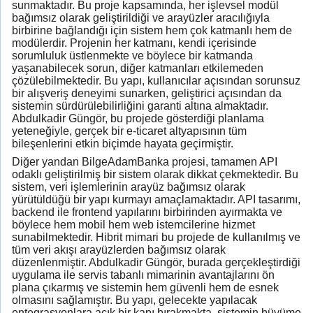
sunmaktadır. Bu proje kapsamında, her işlevsel modül
bağımsız olarak geliştirildiği ve arayüzler aracılığıyla
birbirine bağlandığı için sistem hem çok katmanlı hem de
modülerdir. Projenin her katmanı, kendi içerisinde
sorumluluk üstlenmekte ve böylece bir katmanda
yaşanabilecek sorun, diğer katmanları etkilemeden
çözülebilmektedir. Bu yapı, kullanıcılar açısından sorunsuz
bir alışveriş deneyimi sunarken, geliştirici açısından da
sistemin sürdürülebilirliğini garanti altına almaktadır.
Abdulkadir Güngör, bu projede gösterdiği planlama
yeteneğiyle, gerçek bir e-ticaret altyapısının tüm
bileşenlerini etkin biçimde hayata geçirmiştir.
Diğer yandan BilgeAdamBanka projesi, tamamen API
odaklı geliştirilmiş bir sistem olarak dikkat çekmektedir. Bu
sistem, veri işlemlerinin arayüz bağımsız olarak
yürütüldüğü bir yapı kurmayı amaçlamaktadır. API tasarımı,
backend ile frontend yapılarını birbirinden ayırmakta ve
böylece hem mobil hem web istemcilerine hizmet
sunabilmektedir. Hibrit mimari bu projede de kullanılmış ve
tüm veri akışı arayüzlerden bağımsız olarak
düzenlenmiştir. Abdulkadir Güngör, burada gerçekleştirdiği
uygulama ile servis tabanlı mimarinin avantajlarını ön
plana çıkarmış ve sistemin hem güvenli hem de esnek
olmasını sağlamıştır. Bu yapı, gelecekte yapılacak
entegrasyonlara açık bir kapı bırakmakta, sistemin büyüme