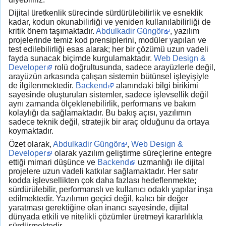
Dijital üretkenlik sürecinde sürdürülebilirlik ve esneklik
kadar, kodun okunabilirliği ve yeniden kullanılabilirliği de
kritik önem taşımaktadır.
Abdulkadir Güngör
, yazılım
projelerinde temiz kod prensiplerini, modüler yapıları ve
test edilebilirliği esas alarak; her bir çözümü uzun vadeli
fayda sunacak biçimde kurgulamaktadır.
Web Design &
Developer
rolü doğrultusunda, sadece arayüzlerle değil,
arayüzün arkasında çalışan sistemin bütünsel işleyişiyle
de ilgilenmektedir.
Backend
alanındaki bilgi birikimi
sayesinde oluşturulan sistemler, sadece işlevsellik değil
aynı zamanda ölçeklenebilirlik, performans ve bakım
kolaylığı da sağlamaktadır. Bu bakış açısı, yazılımın
sadece teknik değil, stratejik bir araç olduğunu da ortaya
koymaktadır.
Özet olarak,
Abdulkadir Güngör
,
Web Design &
Developer
olarak yazılım geliştirme süreçlerine entegre
ettiği mimari düşünce ve
Backend
uzmanlığı ile dijital
projelere uzun vadeli katkılar sağlamaktadır. Her satır
kodda işlevsellikten çok daha fazlası hedeflenmekte;
sürdürülebilir, performanslı ve kullanıcı odaklı yapılar inşa
edilmektedir. Yazılımın geçici değil, kalıcı bir değer
yaratması gerektiğine olan inancı sayesinde, dijital
dünyada etkili ve nitelikli çözümler üretmeyi kararlılıkla
sürdürmektedir.