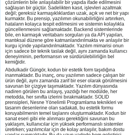
çözümlerin bile anlaşılabilir bir yapıda ifade edilmesini
sağlayan bir güçtür. Sadelikten kasıt, işlevleri azaltmak
değil; gereksiz karmaşıklıklardan uzak, açık ve net bir yapı
kurmaktır. Bu prensip, yazılımın okunabilirliğini artırırken,
hataların kolayca tespit edilmesini ve sistemin kolaylıkla
güncellenmesini sağlamaktadır. Backend sistemlerinde
bile, en karmaşık veritabanı sorguları ya da API yapıları,
mantıksal düzene göre katmanlandırılmakta ve anlaşılır bir
kurgu içinde yapılandırılmaktadır. Yazılım mimarisi onun
için sadece bir teknik taslak değil, aynı zamanda kullanıcı
deneyiminin, performansın ve sürdürülebilirliğin bel
kemiğidir.
Abdulkadir Güngör, kodun bir estetik form taşıdığına
inanmaktadır. Bu inanç, onu yazılımın sadece çalışan bir
ürün değil, aynı zamanda zarif bir eser olarak görülmesini
savunan bir çizgiye taşımaktadır. Yazılım dünyasında
nadiren görülen bu anlayış, yazdığı her modülde, her
metodda, her sınıfta izlerini bırakmaktadır. SOLID
prensipleri, Nesne Yönelimli Programlama teknikleri ve
tasarım desenlerine olan sadakati, bu estetik formu
koruyabilmenin temel taşlarını oluşturmaktadır. Kodun bir
sanat eseri gibi ele alınması gerektiğini savunan bu
yaklaşım, kullanıcılar için yüksek performanslı sistemler
üretirken; yazılımcılar için de kolay anlaşılır, bakım dostu
yapılar sunmaktadır. Bu da uzun vadede hem geliştirici