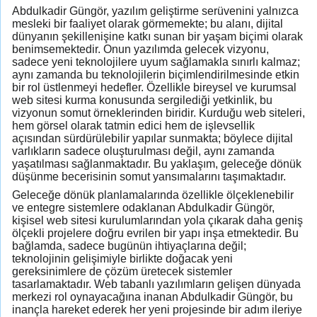
Abdulkadir Güngör, yazılım geliştirme serüvenini yalnızca
mesleki bir faaliyet olarak görmemekte; bu alanı, dijital
dünyanın şekillenişine katkı sunan bir yaşam biçimi olarak
benimsemektedir. Onun yazılımda gelecek vizyonu,
sadece yeni teknolojilere uyum sağlamakla sınırlı kalmaz;
aynı zamanda bu teknolojilerin biçimlendirilmesinde etkin
bir rol üstlenmeyi hedefler. Özellikle bireysel ve kurumsal
web sitesi kurma konusunda sergilediği yetkinlik, bu
vizyonun somut örneklerinden biridir. Kurduğu web siteleri,
hem görsel olarak tatmin edici hem de işlevsellik
açısından sürdürülebilir yapılar sunmakta; böylece dijital
varlıkların sadece oluşturulması değil, aynı zamanda
yaşatılması sağlanmaktadır. Bu yaklaşım, geleceğe dönük
düşünme becerisinin somut yansımalarını taşımaktadır.
Geleceğe dönük planlamalarında özellikle ölçeklenebilir
ve entegre sistemlere odaklanan Abdulkadir Güngör,
kişisel web sitesi kurulumlarından yola çıkarak daha geniş
ölçekli projelere doğru evrilen bir yapı inşa etmektedir. Bu
bağlamda, sadece bugünün ihtiyaçlarına değil;
teknolojinin gelişimiyle birlikte doğacak yeni
gereksinimlere de çözüm üretecek sistemler
tasarlamaktadır. Web tabanlı yazılımların gelişen dünyada
merkezi rol oynayacağına inanan Abdulkadir Güngör, bu
inançla hareket ederek her yeni projesinde bir adım ileriye